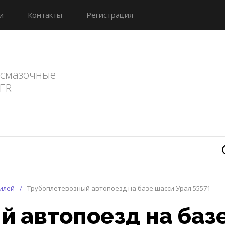
и
Контакты
Регистрация
смазочные
ER
илей
/
Трубоплетевозный автопоезд на базе шасси Урал 55571
 автопоезд на баз