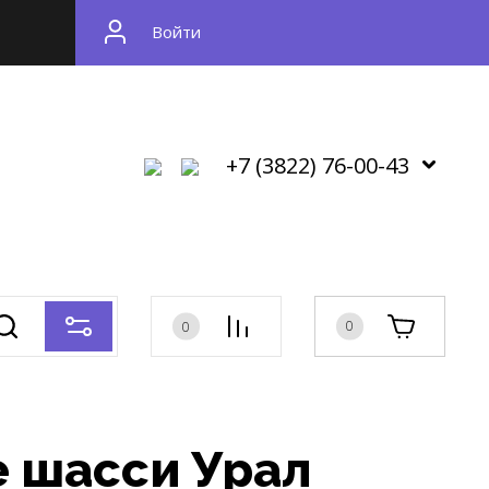
Войти
+7 (3822) 76-00-43
0
0
е шасси Урал