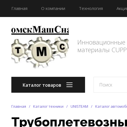
Главная
О компании
Технология
Акци
Инновационные 
материалы CUPP
Каталог товаров
Главная
/
Каталог техники
/
UNISTEAM
/
Каталог автомоб
Трубоплетевозный